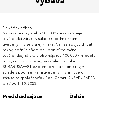
Výbava
* SUBARUSAFE8
Na prvé tri roky alebo 100 000 km sa vzťahuje
továrenská záruka v súlade s podmienkami
uvedenými v servisnej knižke. Na nasledujúcich päť
rokov, počnúc dňom po uplynutí trojročnej
továrenskej záruky alebo nájazdu 100 000 km (podľa
toho, čo nastane skôr), sa vzťahuje záruka
SUBARUSAFE8 bez obmedzenia kilometrov, v
súlade s podmienkami uvedenými v zmluve o
záruke so spoločnosťou Real Garant. SUBARUSAFE8
platí od 1. 10. 2023.
Predchádzajúce
Ďalšie