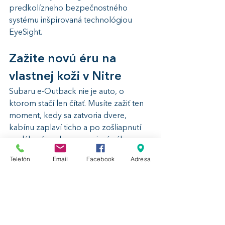
predkolízneho bezpečnostného 
systému inšpirovaná technológiou 
EyeSight.
Zažite novú éru na 
vlastnej koži v Nitre
Subaru e-Outback nie je auto, o 
ktorom stačí len čítať. Musíte zažiť ten 
moment, kedy sa zatvoria dvere, 
kabínu zaplaví ticho a po zošliapnutí 
pedálu vás nekompromisný výkon 
zatlačí do sedadiel, zatiaľ čo pohon 
Telefón
Email
Facebook
Adresa
4x4 sa neotrasiteľne zahryzne do 
podkladu.
Alokácia tohto exkluzívneho modelu 
pre slovenský trh na rok 2026 je 
striktne limitovaná a záujem o skutočné 