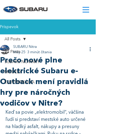
Príspevok
All Posts
SUBARU Nitra
All Posts
May 25
3 minút čítania
Prečo nové plne
SUBARU NOVINKY
elektrické Subaru e-
MODELY
Outback mení pravidlá
ELEKTRIFIKÁCIA
hry pre náročných
vodičov v Nitre?
Keď sa povie „elektromobil“, väčšina 
ľudí si predstaví mestské auto určené 
na hladký asfalt, nákupy a presuny 