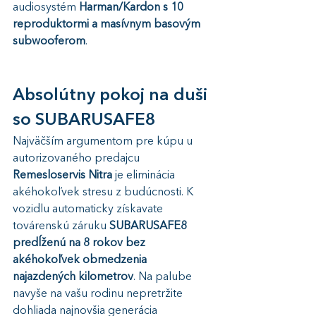
audiosystém 
Harman/Kardon s 10 
reproduktormi a masívnym basovým 
subwooferom
.
Absolútny pokoj na duši 
so SUBARUSAFE8
Najväčším argumentom pre kúpu u 
autorizovaného predajcu 
Remesloservis Nitra
 je eliminácia 
akéhokoľvek stresu z budúcnosti. K 
vozidlu automaticky získavate 
továrenskú záruku 
SUBARUSAFE8 
predĺženú na 8 rokov bez 
akéhokoľvek obmedzenia 
najazdených kilometrov
. Na palube 
navyše na vašu rodinu nepretržite 
dohliada najnovšia generácia 