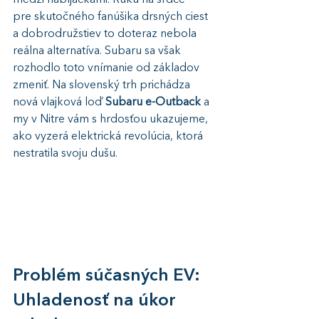
medzi nabíjačkami. Ruku na srdce – 
pre skutočného fanúšika drsných ciest 
a dobrodružstiev to doteraz nebola 
reálna alternatíva. Subaru sa však 
rozhodlo toto vnímanie od základov 
zmeniť. Na slovenský trh prichádza 
nová vlajková loď 
Subaru e-Outback
 a 
my v Nitre vám s hrdosťou ukazujeme, 
ako vyzerá elektrická revolúcia, ktorá 
nestratila svoju dušu.
Problém súčasných EV: 
Uhladenosť na úkor 