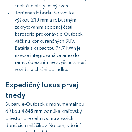
sneh či blatistý lesný svah.
Terénna sloboda:
 So svetlou 
výškou 
210 mm
 a robustným 
zakrytovaním spodnej časti 
karosérie prekonáva e-Outback 
väčšinu konkurenčných SUV. 
Batéria s kapacitou 74,7 kWh je 
navyše integrovaná priamo do 
rámu, čo extrémne zvyšuje tuhosť 
vozidla a chráni posádku.
Expedičný luxus prvej 
triedy
Subaru e-Outback s monumentálnou 
dĺžkou 
4 845 mm
 ponúka kráľovský 
priestor pre celú rodinu a vašich 
domácich miláčikov. No tam, kde iní 