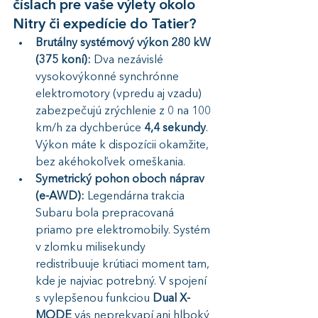
číslach pre vaše výlety okolo 
Nitry či expedície do Tatier?
Brutálny systémový výkon 280 kW 
(375 koní):
 Dva nezávislé 
vysokovýkonné synchrónne 
elektromotory (vpredu aj vzadu) 
zabezpečujú zrýchlenie z 0 na 100 
km/h za dychberúce 
4,4 sekundy
. 
Výkon máte k dispozícii okamžite, 
bez akéhokoľvek omeškania.
Symetrický pohon oboch náprav 
(e-AWD):
 Legendárna trakcia 
Subaru bola prepracovaná 
priamo pre elektromobily. Systém 
v zlomku milisekundy 
redistribuuje krútiaci moment tam, 
kde je najviac potrebný. V spojení 
s vylepšenou funkciou 
Dual X-
MODE
 vás neprekvapí ani hlboký 