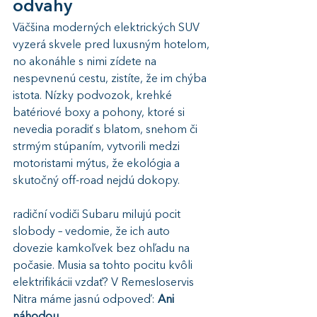
odvahy
Väčšina moderných elektrických SUV 
vyzerá skvele pred luxusným hotelom, 
no akonáhle s nimi zídete na 
nespevnenú cestu, zistíte, že im chýba 
istota. Nízky podvozok, krehké 
batériové boxy a pohony, ktoré si 
nevedia poradiť s blatom, snehom či 
strmým stúpaním, vytvorili medzi 
motoristami mýtus, že ekológia a 
skutočný off-road nejdú dokopy.
radiční vodiči Subaru milujú pocit 
slobody – vedomie, že ich auto 
dovezie kamkoľvek bez ohľadu na 
počasie. Musia sa tohto pocitu kvôli 
elektrifikácii vzdať? V Remesloservis 
Nitra máme jasnú odpoveď: 
Ani 