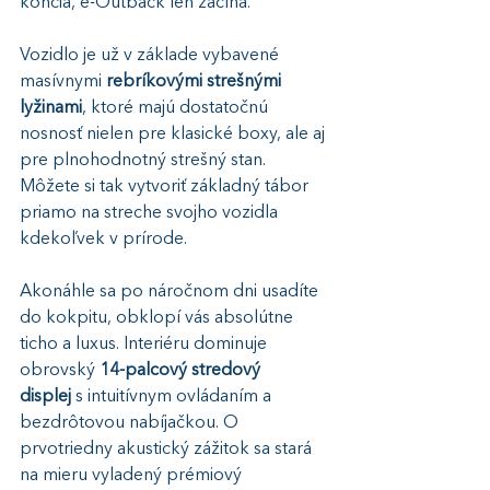
končia, e-Outback len začína.
Vozidlo je už v základe vybavené 
masívnymi 
rebríkovými strešnými 
lyžinami
, ktoré majú dostatočnú 
nosnosť nielen pre klasické boxy, ale aj 
pre plnohodnotný strešný stan. 
Môžete si tak vytvoriť základný tábor 
priamo na streche svojho vozidla 
kdekoľvek v prírode.
Akonáhle sa po náročnom dni usadíte 
do kokpitu, obklopí vás absolútne 
ticho a luxus. Interiéru dominuje 
obrovský 
14-palcový stredový 
displej
 s intuitívnym ovládaním a 
bezdrôtovou nabíjačkou. O 
prvotriedny akustický zážitok sa stará 
na mieru vyladený prémiový 