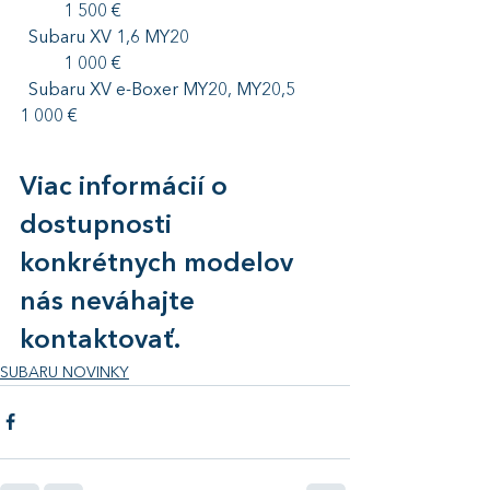
	1 500 €  
  Subaru XV 1,6 MY20				
	1 000 €  
  Subaru XV e-Boxer MY20, MY20,5	
1 000 €  
Viac informácií o 
dostupnosti 
konkrétnych modelov 
nás neváhajte 
kontaktovať.
SUBARU NOVINKY