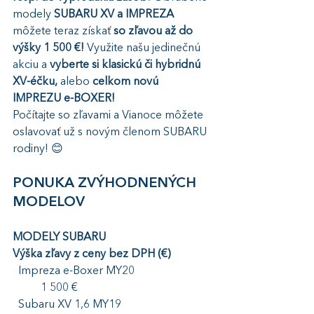
modely 
SUBARU XV a IMPREZA 
môžete teraz získať 
so zľavou až do 
výšky 1 500 €!
 Využite našu jedinečnú 
akciu a 
vyberte si klasickú či hybridnú 
XV-éčku, 
alebo 
celkom novú 
IMPREZU e-BOXER!
Počítajte so zľavami a Vianoce môžete 
oslavovať už s novým členom SUBARU 
rodiny! 😊
PONUKA ZVÝHODNENÝCH 
MODELOV
MODELY SUBARU   
Výška zľavy z ceny bez DPH (€)
  Impreza e-Boxer MY20			
	1 500 €   
  Subaru XV 1,6 MY19				