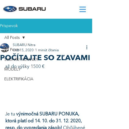
Príspevok
All Posts
SUBARU Nitra
All Posts
Oct 15, 2020
1 minút čítania
POČÍTAJTE SO ZĽAVAMI
SUBARU NOVINKY
až do výšky 1500 €
MODELY
ELEKTRIFIKÁCIA
Je tu 
výnimočná SUBARU PONUKA, 
ktorá platí od 14. 10. do 31. 12. 2020, 
resp. do vypredania zásob! 
Obľúbené 